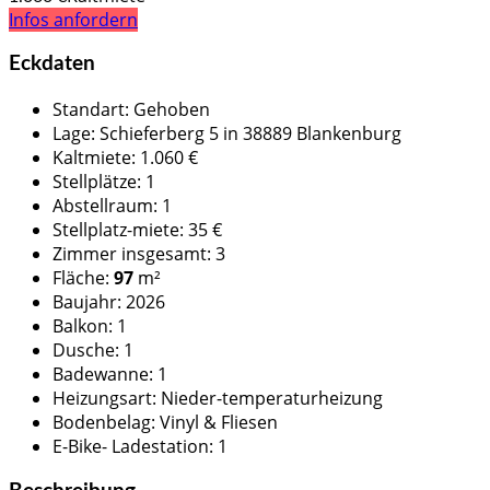
Infos anfordern
Eckdaten
Standart
:
Gehoben
Lage
:
Schieferberg 5 in 38889 Blankenburg
Kaltmiete
:
1.060 €
Stellplätze
:
1
Abstellraum
:
1
Stellplatz-miete
:
35 €
Zimmer insgesamt
:
3
Fläche
:
97
m²
Baujahr
:
2026
Balkon
:
1
Dusche
:
1
Badewanne
:
1
Heizungsart
:
Nieder-temperaturheizung
Bodenbelag
:
Vinyl & Fliesen
E-Bike- Ladestation
:
1