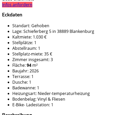
Infos anfordern
Eckdaten
Standart
:
Gehoben
Lage
:
Schieferberg 5 in 38889 Blankenburg
Kaltmiete
:
1.030 €
Stellplätze
:
1
Abstellraum
:
1
Stellplatz-miete
:
35 €
Zimmer insgesamt
:
3
Fläche
:
94
m²
Baujahr
:
2026
Terrasse
:
1
Dusche
:
1
Badewanne
:
1
Heizungsart
:
Nieder-temperaturheizung
Bodenbelag
:
Vinyl & Fliesen
E-Bike- Ladestation
:
1